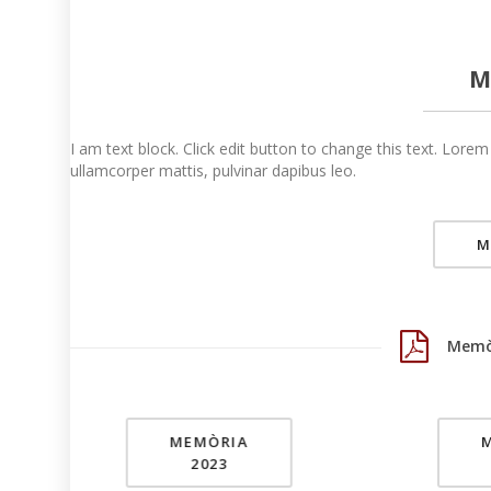
M
I am text block. Click edit button to change this text. Lorem 
ullamcorper mattis, pulvinar dapibus leo.
M
Memòr
MEMÒRIA
2023