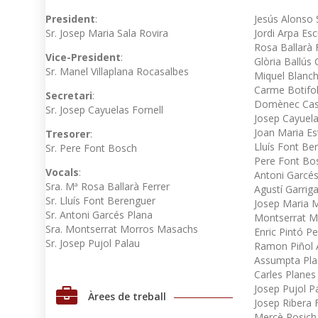
President
:
Jesús Alonso 
Sr. Josep Maria Sala Rovira
Jordi Arpa Es
Rosa Ballarà 
Vice-President
:
Glòria Ballús 
Sr. Manel Villaplana Rocasalbes
Miquel Blanch
Carme Botifol
Secretari
:
Domènec Cas
Sr. Josep Cayuelas Fornell
Josep Cayuela
Joan Maria Es
Tresorer
:
Lluís Font Be
Sr. Pere Font Bosch
Pere Font Bo
Vocals
:
Antoni Garcés
Sra. Mª Rosa Ballarà Ferrer
Agustí Garrig
Sr. Lluís Font Berenguer
Josep Maria 
Sr. Antoni Garcés Plana
Montserrat M
Sra. Montserrat Morros Masachs
Enric Pintó P
Sr. Josep Pujol Palau
Ramon Piñol 
Assumpta Pla
Carles Planes
Josep Pujol P
Àrees de treball
Josep Ribera 
Mercè Rosich 