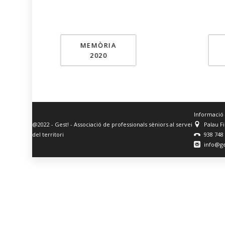
MEMÒRIA
2020
Informació
@2022 - Gest! - Associació de professionals sèniors al servei
Palau F
del territori
938 748
info@ge