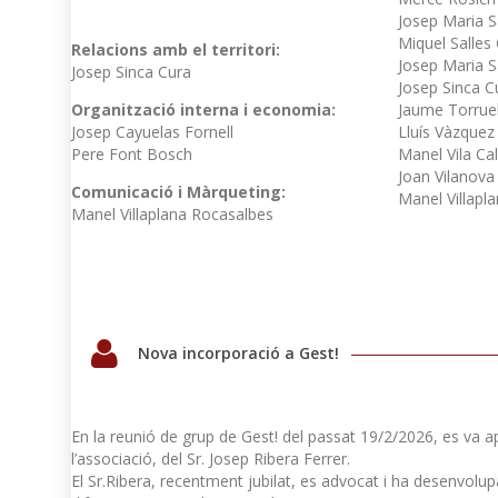
Josep Maria S
Miquel Salles
Relacions amb el territori:
Josep Maria S
Josep Sinca Cura
Josep Sinca C
Organització interna i economia:
Jaume Torrue
Josep Cayuelas Fornell
Lluís Vàzquez
Pere Font Bosch
Manel Vila Ca
Joan Vilanova
Comunicació i Màrqueting:
Manel Villapl
Manel Villaplana Rocasalbes
Nova incorporació a Gest!
En la reunió de grup de Gest! del passat 19/2/2026, es va 
l’associació, del Sr. Josep Ribera Ferrer.
El Sr.Ribera, recentment jubilat, es advocat i ha desenvolup