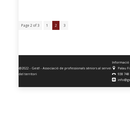
Page 2 of 3
1
2
3
Informació
@2022 - Gest! - Associació de professionals sèniors al servei
Palau F
del territori
938 748
info@ge