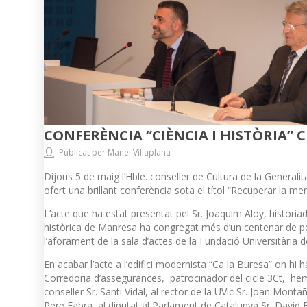
CONFERÈNCIA “CIÈNCIA I HISTÒRIA” C
Publicat per Manel Villaplana
Dijous 5 de maig l’Hble. conseller de Cultura de la Generalit
ofert una brillant conferència sota el títol “Recuperar la memò
L’acte que ha estat presentat pel Sr. Joaquim Aloy, historia
històrica de Manresa ha congregat més d’un centenar de p
l’aforament de la sala d’actes de la Fundació Universitària 
En acabar l’acte a l’edifici modernista “Ca la Buresa” on hi 
Corredoria d’assegurances, patrocinador del cicle 3Ct, hem
conseller Sr. Santi Vidal, al rector de la UVic Sr. Joan Monta
Pere Fabra, al diputat al Parlament de Catalunya Sr. David 