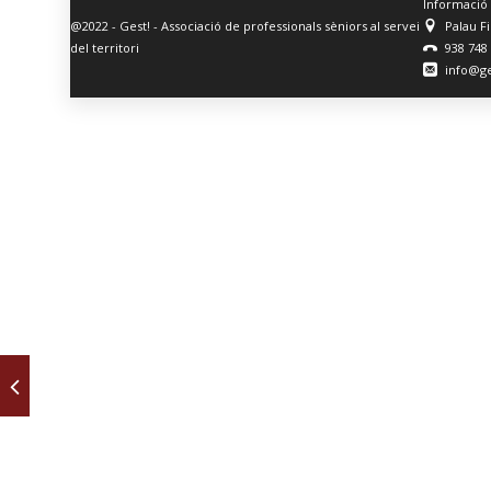
Informació
@2022 - Gest! - Associació de professionals sèniors al servei
Palau F
del territori
938 748
info@ge