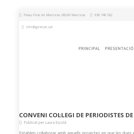
Palau Firal de Manresa. 08243 Manresa
938 748 562
info@gestcat.cat
PRINCIPAL
PRESENTACIÓ
CONVENI COL·LEGI DE PERIODISTES 
Publicat per Laura Escolà
Establim col·laborar amb aquells projectes en que les dues 