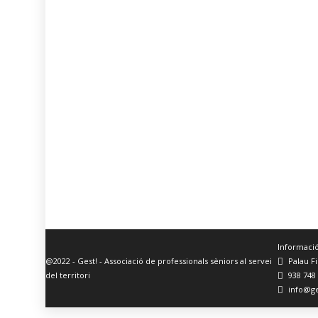
Informació
@2022 - Gest! - Associació de professionals sèniors al servei
Palau F
del territori
938 748
info@ge