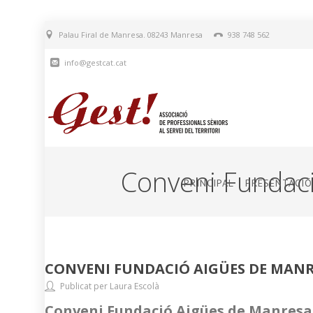
Palau Firal de Manresa. 08243 Manresa
938 748 562
info@gestcat.cat
Conveni Fundac
PRINCIPAL
PRESENTACIÓ
CONVENI FUNDACIÓ AIGÜES DE MAN
Publicat per Laura Escolà
Conveni Fundació Aigües de Manresa.