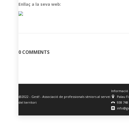
Enllaç a la seva web:
0 COMMENTS
Informació
@2022 - Gest! - Associació de professionals sèniors al servei
Palau F
del territori
938 748
info@ge