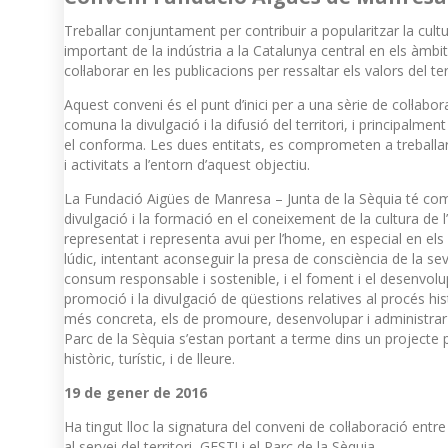
Treballar conjuntament per contribuir a popularitzar la cult
important de la indústria a la Catalunya central en els àmbi
col·laborar en les publicacions per ressaltar els valors del terri
Aquest conveni és el punt d’inici per a una sèrie de col·labo
comuna la divulgació i la difusió del territori, i principalmen
el conforma. Les dues entitats, es comprometen a treball
i activitats a l’entorn d’aquest objectiu.
La Fundació Aigües de Manresa – Junta de la Sèquia té com a
divulgació i la formació en el coneixement de la cultura de 
representat i representa avui per l’home, en especial en e
lúdic, intentant aconseguir la presa de consciència de la sev
consum responsable i sostenible, i el foment i el desenvolup
promoció i la divulgació de qüestions relatives al procés his
més concreta, els de promoure, desenvolupar i administrar
Parc de la Sèquia s’estan portant a terme dins un projecte p
històric, turístic, i de lleure.
19 de gener de 2016
Ha tingut lloc la signatura del conveni de col·laboració entr
al servei del territori, GEST! i el Parc de la Sèquia.